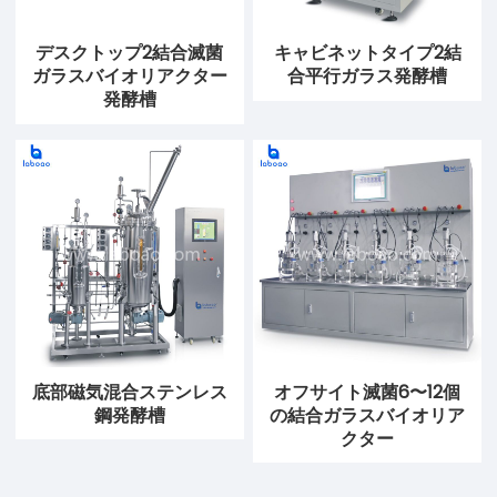
デスクトップ2結合滅菌
キャビネットタイプ2結
ガラスバイオリアクター
合平行ガラス発酵槽
発酵槽
底部磁気混合ステンレス
オフサイト滅菌6〜12個
鋼発酵槽
の結合ガラスバイオリア
クター