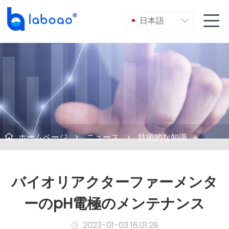

日本語

ホームページ
>
ニュース
>
技術的な知識

バイオリアクターファーメンタ
ーのpH電極のメンテナンス
2023-01-03 16:01:29
