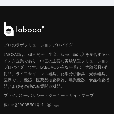
プロのラボソリューションプロバイダー
LABOAOは、研究開発、生産、販売、輸出入を統合するハ
イテク企業であり、中国の主要な実験装置ソリューション
プロバイダーです。LABOAOの主な事業は、実験器具/消
耗品、ライフサイエンス器具、化学分析器具、光学器具、
医療です。機器、医薬品検査機器、農業機器、食品検査機
器およびその他の産業関連機器。
プライバシーポリシー
-
クッキー
-
サイトマップ
豫ICP备18035501号-1

中国製