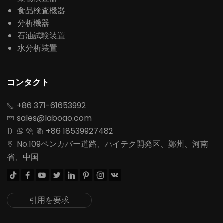
食品検査機器
分析機器
石油試験装置
水分析装置
コンタクト
+86 371-61653992

sales@laboao.com

+86 18539927482




No.109ペンカバー道路、ハイテク開発区、鄭州、河南

省、中国








引用を要求