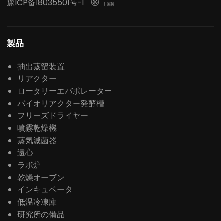
豫ICP备18035501号-1

中国製
製品
抽出蒸留装置
リアクター
ロータリーエバポレーター
バイオリアクター発酵槽
フリーズドライヤー
噴霧乾燥機
蒸気滅菌器
遠心
ラボ炉
乾燥オーブン
インキュベータ
低温冷凍庫
研究所の備品