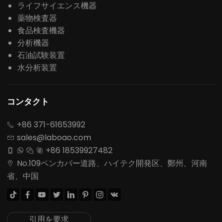
ライフサイエンス機器
薬物検査器
食品検査機器
分析機器
石油試験装置
水分析装置
コンタクト
+86 371-61653992

sales@laboao.com

+86 18539927482




No.109ペンカバー道路、ハイテク開発区、鄭州、河南

省、中国








引用を要求