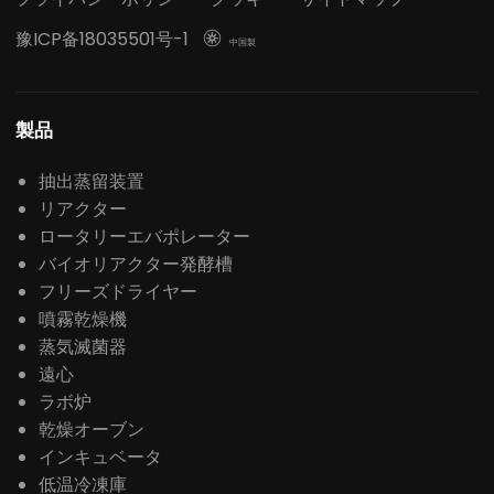
豫ICP备18035501号-1

中国製
製品
抽出蒸留装置
リアクター
ロータリーエバポレーター
バイオリアクター発酵槽
フリーズドライヤー
噴霧乾燥機
蒸気滅菌器
遠心
ラボ炉
乾燥オーブン
インキュベータ
低温冷凍庫