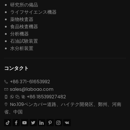
研究所の備品
ライフサイエンス機器
薬物検査器
食品検査機器
分析機器
石油試験装置
水分析装置
コンタクト
+86 371-61653992

sales@laboao.com

+86 18539927482




No.109ペンカバー道路、ハイテク開発区、鄭州、河南

省、中国







