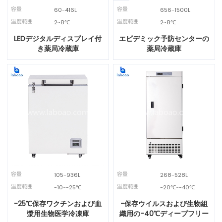
容量
容量
60-416L
656-1500L
温度範囲
温度範囲
2~8℃
2~8℃
LEDデジタルディスプレイ付
エピデミック予防センターの
き薬局冷蔵庫
薬局冷蔵庫
容量
容量
105-936L
268-528L
温度範囲
温度範囲
-10~-25℃
-20℃~-40℃
-25℃保存ワクチンおよび血
-保存ウイルスおよび生物組
漿用生物医学冷凍庫
織用の-40℃ディープフリー