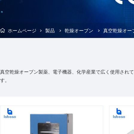
ホームページ
>
製品
>
乾燥オーブン
>
真空乾燥オー

真空乾燥オーブン製薬、電子機器、化学産業で広く使用されて
す。