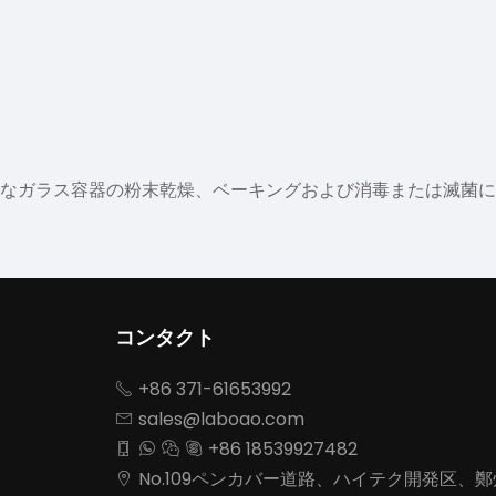
なガラス容器の粉末乾燥、ベーキングおよび消毒または滅菌に
コンタクト
+86 371-61653992

sales@laboao.com

+86 18539927482




No.109ペンカバー道路、ハイテク開発区、
