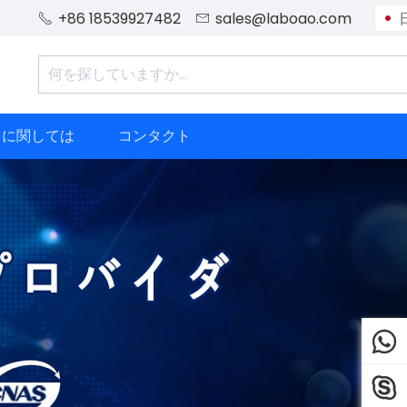
+86 18539927482
sales@laboao.com


ちに関しては
コンタクト

