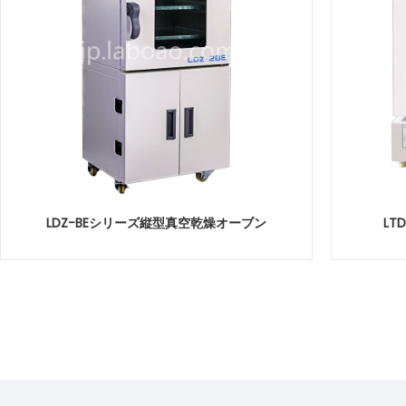
LDZ-BEシリーズ縦型真空乾燥オーブン
L