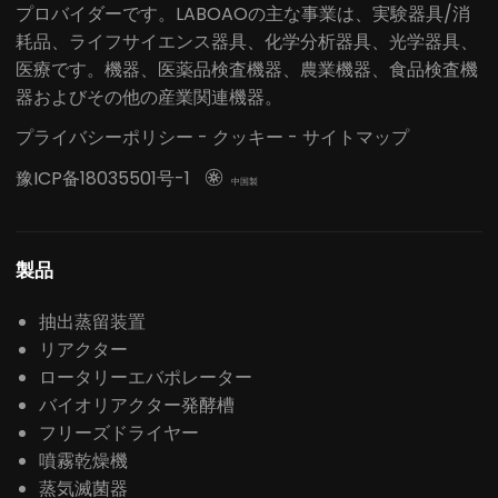
プロバイダーです。LABOAOの主な事業は、実験器具/消
耗品、ライフサイエンス器具、化学分析器具、光学器具、
医療です。機器、医薬品検査機器、農業機器、食品検査機
器およびその他の産業関連機器。
プライバシーポリシー
-
クッキー
-
サイトマップ
豫ICP备18035501号-1

中国製
製品
抽出蒸留装置
リアクター
ロータリーエバポレーター
バイオリアクター発酵槽
フリーズドライヤー
噴霧乾燥機
蒸気滅菌器