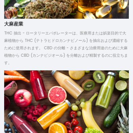
大麻産業
THC 抽出 - ロータリーエバポレーターは、医療用または娯楽目的で大
麻植物から THC (テトラヒドロカンナビノール) を抽出および濃縮する
ために使用されます。 CBD の分離 - さまざまな治療用途のために大麻
植物から CBD (カンナビジオール) を分離および精製するのに役立ちま
す。