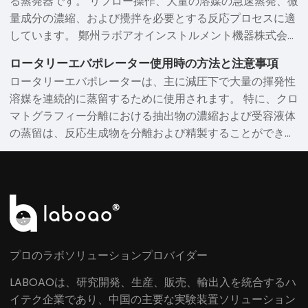
る蒸発器です。 リフロー操作、大量の溶媒の急速蒸発、微
量成分の濃縮、および攪拌を必要とする反応プロセスに適
しています。 鄭州ラボアオインストルメント機器株式会社
皆を助けることを望んで、特別に回転蒸発器操作ステップ
ロータリーエバポレーター使用時の方法と注意事項
を手配しました。
ロータリーエバポレーターは、主に減圧下で大量の揮発性
溶媒を連続的に蒸留するために使用されます。 特に、クロ
マトグラフィー分離における抽出物の濃縮および受容液体
の蒸留は、反応生成物を分離および精製することができ
る。
プロのラボソリューションプロバイダー
LABOAOは、研究開発、生産、販売、輸出入を統合するハ
イテク企業であり、中国の主要な実験装置ソリューション