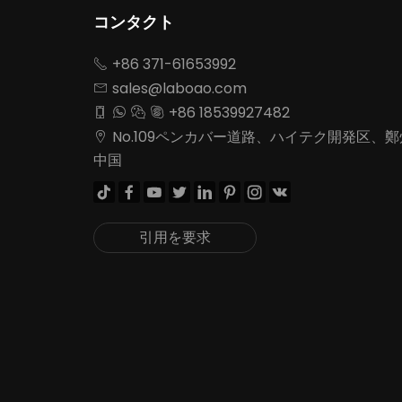
コンタクト
+86 371-61653992

sales@laboao.com

+86 18539927482




No.109ペンカバー道路、ハイテク開発区、

中国








引用を要求