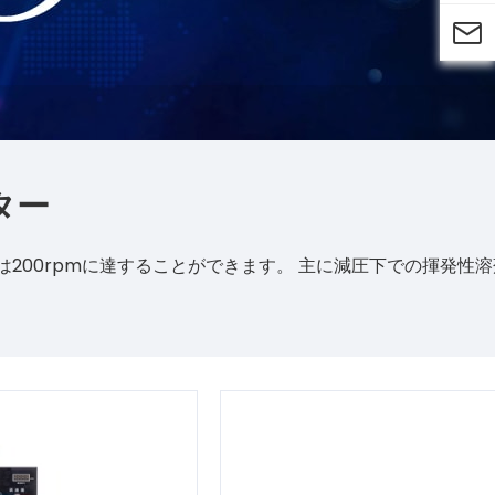

ター
は200rpmに達することができます。 主に減圧下での揮発性