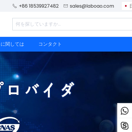
+86 18539927482
sales@laboao.com


ちに関しては
コンタクト

