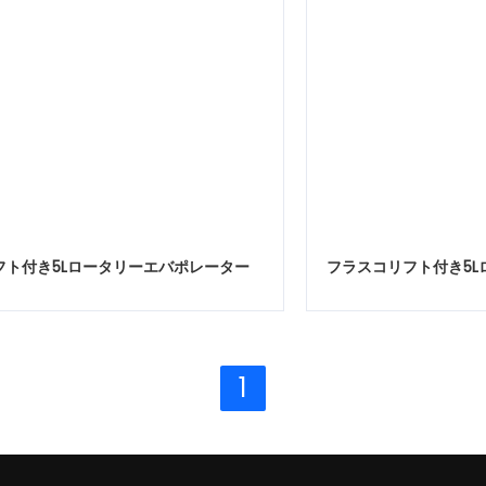
フト付き5Lロータリーエバポレーター
フラスコリフト付き5L
1