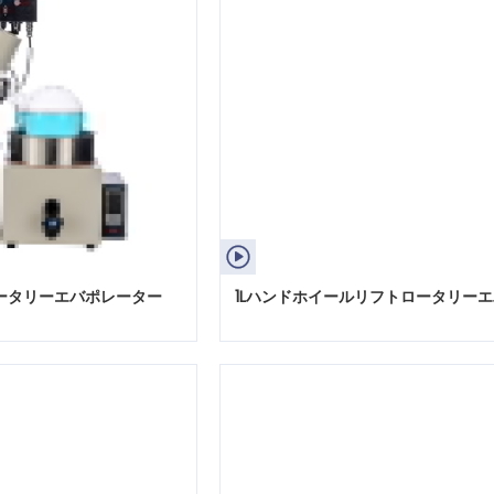

ータリーエバポレーター
1Lハンドホイールリフトロータリー