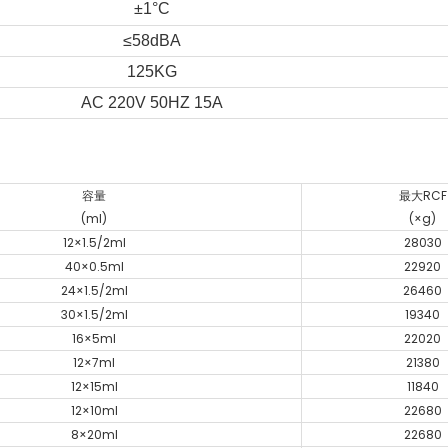
±1°C
≤58dBA
125KG
AC 220V 50HZ 15A
容量
最大RCF
(ml)
(×g)
12×1.5/2ml
28030
40×0.5ml
22920
24×1.5/2ml
26460
30×1.5/2ml
19340
16×5ml
22020
12×7ml
21380
12×15ml
11840
12×10ml
22680
8×20ml
22680