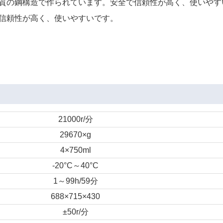
品質の鋼構造で作られています。安全で信頼性が高く、使いやす
と信頼性が高く、使いやすいです。
21000r/分
29670×g
4×750ml
-20°C
～
40°C
1
～
99h/59分
688×715×430
±50r/分