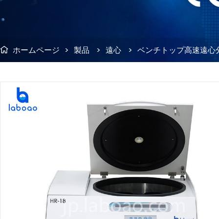
ホームページ
>
製品
>
遠心
>
ベンチトップ高速遠心
