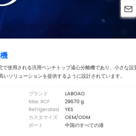

離機
研究で使用される汎用ベンチトップ遠心分離機であり、小さな設
高いソリューションを提供するように設計されています。
ブランド
LABOAO
Max. RCF
29670 g
Refrigerated
YES
カスタマイズ
OEM/ODM
ポート
中国のすべての港