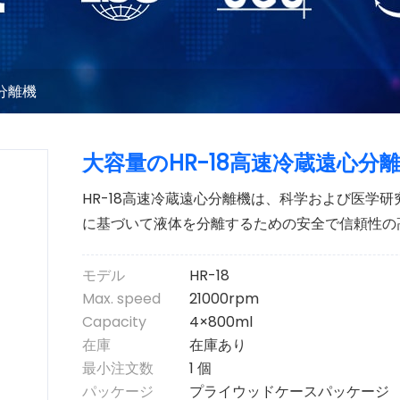
分離機
大容量のHR-18高速冷蔵遠心分
HR-18高速冷蔵遠心分離機は、科学および医学
に基づいて液体を分離するための安全で信頼性の
モデル
HR-18
Max. speed
21000rpm
Capacity
4×800ml
在庫
在庫あり
最小注文数
1 個
パッケージ
プライウッドケースパッケージ