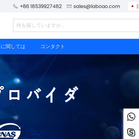
+86 18539927482
sales@laboao.com


ちに関しては
コンタクト

