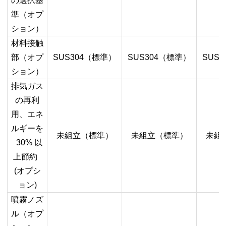
の選択基
準（オプ
ション）
材料接触
部（オプ
SUS304
（標準）
SUS304
（標準）
SUS3
ション）
排気ガス
の再利
用、エネ
ルギーを
未組立（標準）
未組立（標準）
未組
30%
以
上節約
(
オプシ
ョン
)
噴霧ノズ
ル（オプ