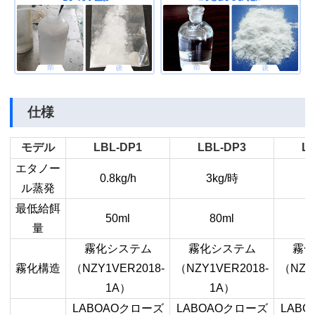
仕様
モデル
LBL-DP1
LBL-DP3
L
エタノー
0.8kg/h
3kg/
時
5
ル蒸発
最低給餌
50ml
80ml
量
霧化システム
霧化システム
霧化
霧化構造
（
NZY1VER2018-
（
NZY1VER2018-
（
NZY
1A
）
1A
）
LABOAO
クローズ
LABOAO
クローズ
LABO