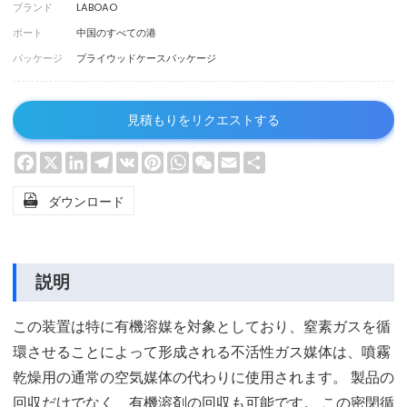
ブランド
LABOAO
ポート
中国のすべての港
パッケージ
プライウッドケースパッケージ
見積もりをリクエストする
Facebook
X
LinkedIn
Telegram
VK
Pinterest
WhatsApp
WeChat
Email
Share

ダウンロード
説明
この装置は特に有機溶媒を対象としており、窒素ガスを循
環させることによって形成される不活性ガス媒体は、噴霧
乾燥用の通常の空気媒体の代わりに使用されます。 製品の
回収だけでなく、有機溶剤の回収も可能です。 この密閉循