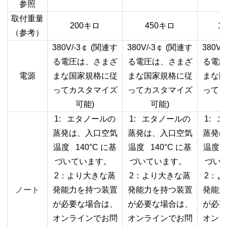
参照
取付重量
200
キロ
450
キロ
10
（参考）
380V/-3
￠
(
関連す
380V/-3
￠
(
関連す
380V/-
る電圧は、さまざ
る電圧は、さまざ
る電圧
電源
まな国家規格に従
まな国家規格に従
まな国
ってカスタマイズ
ってカスタマイズ
ってカ
可能
)
可能
)
1:
エタノールの
1:
エタノールの
1:
エ
蒸発は、入口空気
蒸発は、入口空気
蒸発は
温度
140°C
に基
温度
140°C
に基
温度
1
づいています。
づいています。
づい
2
：より大きな蒸
2
：より大きな蒸
2
：よ
ノート
発能力を持つ装置
発能力を持つ装置
発能力
が必要な場合は、
が必要な場合は、
が必要
オンラインでお問
オンラインでお問
オンラ