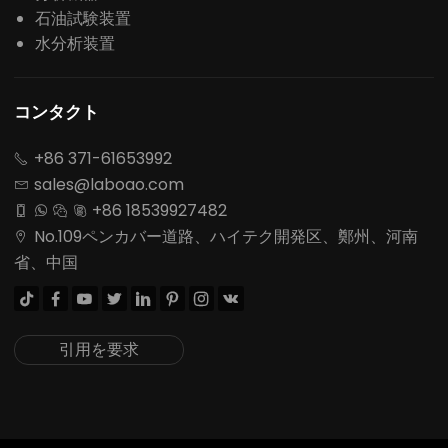
石油試験装置
水分析装置
コンタクト
+86 371-61653992

sales@laboao.com

+86 18539927482




No.109ペンカバー道路、ハイテク開発区、鄭州、河南

省、中国








引用を要求