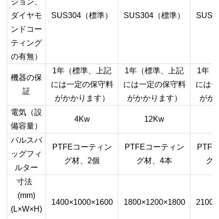
ション、
ダイヤモ
SUS304
（標準）
SUS304
（標準）
SUS3
ンドコー
ティング
の有無）
1
年（標準、上記
1
年（標準、上記
1
年（
機器の保
には一定の保守料
には一定の保守料
には一
証
がかかります）
がかかります）
がか
電気（設
4Kw
12Kw
備容量）
パルスバ
PTFE
コーティン
PTFE
コーティン
PTFE
ッグフィ
グ材、
2
個
グ材、
4
本
グ
ルター
寸法
(mm)
1400×1000×1600
1800×1200×1800
2100×
(L×W×H)