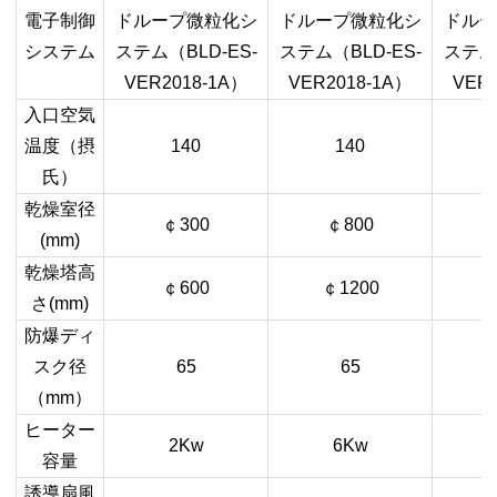
電子制御
ドループ微粒化シ
ドループ微粒化シ
ドルー
システム
ステム（
BLD-ES-
ステム（
BLD-ES-
ステム
VER2018-1A
）
VER2018-1A
）
VER2
入口空気
温度（摂
140
140
氏）
乾燥室径
￠
300
￠
800
(mm)
乾燥塔高
￠
600
￠
1200
さ
(mm)
防爆ディ
スク径
65
65
（
mm
）
ヒーター
2Kw
6Kw
容量
誘導扇風