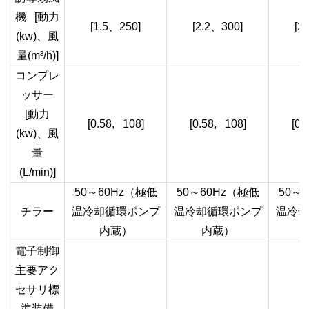
機
[
動力
[1.5
、
250]
[2.2
、
300]
[2.
(kw)
、風
量
(m³/h)]
コンプレ
ッサー
[
動力
[0.58, 108]
[0.58, 108]
[0.
(kw)
、風
量
(L/min)]
50
～
60Hz
（極低
50
～
60Hz
（極低
50
～
6
チラー
温冷却循環ポンプ
温冷却循環ポンプ
温冷却
内蔵）
内蔵）
電子制御
主要アク
セサリ標
準装備