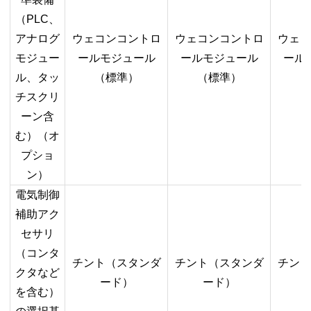
（
PLC
、
アナログ
ウェコンコントロ
ウェコンコントロ
ウェコ
モジュー
ールモジュール
ールモジュール
ール
ル、タッ
（標準）
（標準）
（
チスクリ
ーン含
む）（オ
プショ
ン）
電気制御
補助アク
セサリ
（コンタ
チント（スタンダ
チント（スタンダ
チント
クタなど
ード）
ード）
を含む）