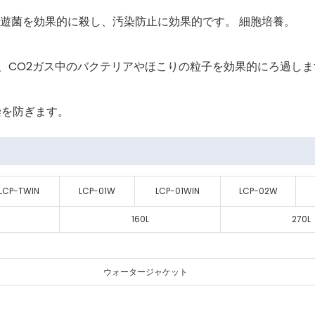
遊菌を効果的に殺し、汚染防止に効果的です。 細胞培養。
％で、CO2ガス中のバクテリアやほこりの粒子を効果的にろ過し
染を防ぎます。
LCP-TWIN
LCP-01W
LCP-01WIN
LCP-02W
160L
270L
ウォータージャケット