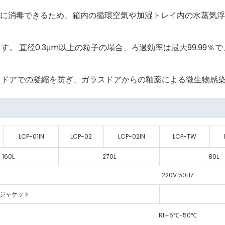
に消毒できるため、箱内の循環空気や加湿トレイ内の水蒸気浮
。 直径0.3μm以上の粒子の場合、ろ過効率は最大99.99
スドアでの凝縮を防ぎ、ガラスドアからの釉薬による微生物感
LCP-01IN
LCP-02
LCP-02IN
LCP-TW
160L
270L
80L
220V 50HZ
ジャケット
Rt+5℃-50℃