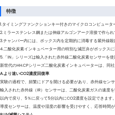
特徴
1.タイミングファンクションキー付きのマイクロコンピュー
2.ミラーステンレス鋼または伸線アルゴンアーク溶接で作ら
3.チャンバー内には、ボックス内を定期的に消毒する紫外線
4.二酸化炭素インキュベーター用の特別な減圧弁がボックス
5.「IN」シリーズは輸入された赤外線二酸化炭素センサーを
新世代のHH.CPシリーズ二酸化炭素インキュベーターは、
A.より速いCO2濃度回復率
実験の過程で、頻繁にドアを開ける必要があり、赤外線センサ
輸入された赤外線（IR）センサーは、二酸化炭素ガスの速度を
以内で戻り、5％に戻って5分以内にCO2濃度を設定できます
導度センサーは、温度や湿度の影響を受けやすく、応答時間が
B.UV滅菌システム