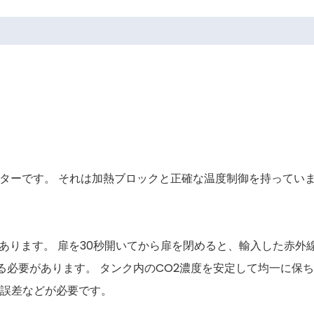
ーターです。 それは加熱ブロックと正確な温度制御を持ってい
ります。 扉を30秒開いてから扉を閉めると、輸入した赤外線3
る必要があります。 タンク内のCO2濃度を安定して均一に保ち
誤差などが必要です。