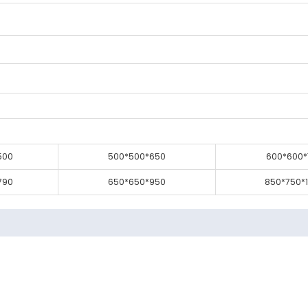
500
500*500*650
600*600*
790
650*650*950
850*750*