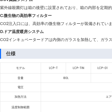
紫外線殺菌灯は箱の後壁に設置されており、箱の内部を定期的
C.微生物の高効率フィルター
CO2注入口には、高効率の微生物フィルターが装備されています
D.ドア温度暖房システム
CO2インキュベータードアは内側のガラスを加熱して、ガラ
仕様
モデル
LCP-T
LCP-TIN
LCP-01
音量
80L
電圧
加熱方法
エア
温度制御範囲