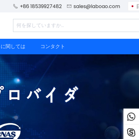
+86 18539927482
sales@laboao.com


ちに関しては
コンタクト

