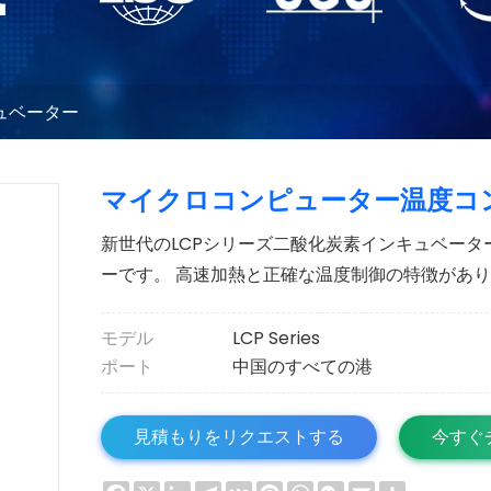
ュベーター
マイクロコンピューター温度コ
新世代のLCPシリーズ二酸化炭素インキュベー
ーです。 高速加熱と正確な温度制御の特徴があ
モデル
LCP Series
ポート
中国のすべての港
見積もりをリクエストする
今すぐ
Facebook
X
LinkedIn
Telegram
VK
Pinterest
WhatsApp
WeChat
Email
Share