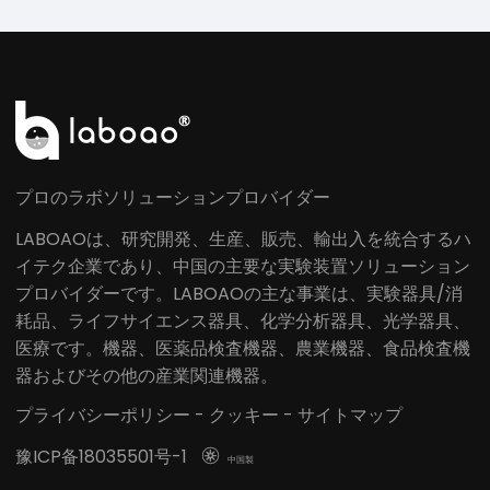
プロのラボソリューションプロバイダー
LABOAOは、研究開発、生産、販売、輸出入を統合するハ
イテク企業であり、中国の主要な実験装置ソリューション
プロバイダーです。LABOAOの主な事業は、実験器具/消
耗品、ライフサイエンス器具、化学分析器具、光学器具、
医療です。機器、医薬品検査機器、農業機器、食品検査機
器およびその他の産業関連機器。
プライバシーポリシー
-
クッキー
-
サイトマップ
豫ICP备18035501号-1

中国製