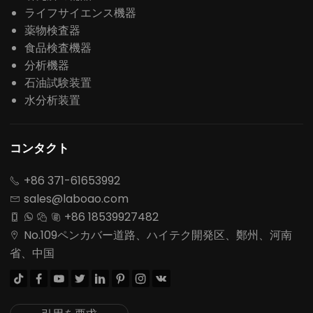
ライフサイエンス機器
薬物検査器
食品検査機器
分析機器
石油試験装置
水分析装置
コンタクト
+86 371-61653992

sales@laboao.com

+86 18539927482




No.109ペンカバー道路、ハイテク開発区、鄭州、河南

省、中国







