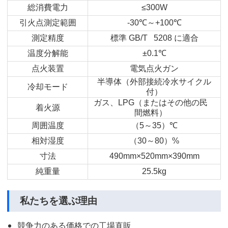
総消費電力
≤300W
引火点測定範囲
～
-30
℃
+100
℃
測定精度
標準
に適合
GB/T 5208
温度分解能
±0.1
℃
点火装置
電気点火ガン
半導体（外部接続冷水サイクル
冷却モード
付）
ガス、
（またはその他の民
LPG
着火源
間燃料）
周囲温度
（
～
）
5
35
℃
相対湿度
（
～
）
30
80
%
寸法
490mm×520mm×390mm
純重量
25.5kg
私たちを選ぶ理由
競争力のある価格での工場直販