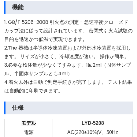
機能
1. GB/T 5208-2008 引火点の測定 - 急速平衡クローズド
カップ法に従って設計されています。 密閉式引火点試験の
目的を迅速かつ低温で実現できます。
2.The 器械は半導体冷凍装置および外部水冷装置を採用し
ます。 サイズが小さく、冷却速度が速い。 操作が簡単。
3.必要な検体量が少なくてすみます。1回2ml（固体サンプ
ル、半固体サンプルとも4ml）
4.着火以外は自動で判定手続きが完了します。 テスト結果
は自動的に印刷できます。
仕様
モデル
LYD-5208
電源
、
AC(220±10%)V
50Hz