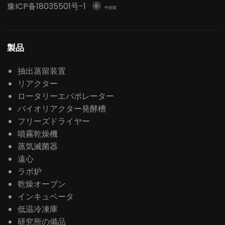
豫ICP备18035501号-1

中国製
製品
抽出蒸留装置
リアクター
ロータリーエバポレーター
バイオリアクター発酵槽
フリーズドライヤー
噴霧乾燥機
蒸気滅菌器
遠心
ラボ炉
乾燥オーブン
インキュベータ
低温冷凍庫
研究所の備品