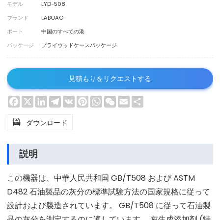
モデル
LYD-508
ブランド
LABOAO
ポート
中国のすべての港
パッケージ
プライウッドケースパッケージ
見積もりをリクエストする
Facebook
X
LinkedIn
Telegram
VK
Pinterest
WhatsApp
WeChat
Email
Share

ダウンロード
説明
この機器は、中華人民共和国 GB/T508 および ASTM
D482 石油製品の灰分の標準試験方法の国家規格に従って
設計および製造されています。 GB/T508 に従って石油製
品の灰分を測定するのに適しています。 灰生成添加剤 (特