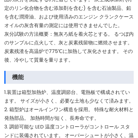
定のリン化合物を含む添加剤を含む) を含む石油製品、鉛
を含む潤滑油、および使用済みのエンジン クランクケース
オイルの灰含有量の測定には使用できませんでした。
灰分試験の方法概要：無灰ろ紙を着火芯とする。 るつぼ内
のサンプルに点火して、灰と炭素残留物に燃焼させます。
炭素残渣を高温炉で775℃に加熱して灰化させます。 その
後、冷やして質量を量ります。
機能
1.装置は箱型加熱炉、温度調節台、電熱板で構成されてい
ます。 サイズが小さく、必要な土地も少なくて済みます。
2. 箱型炉はオールインワン構造を採用。 特殊な耐火材料と
発熱部品。 加熱時間が短く、長寿命です。
3. 調節可能な LED 温度コントローラがコントロール スタ
ンドに装備されています。 オーバーシュートが小さく、温