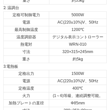
重さ
約
35kg
2. 温調台
定格可制御電力
5000W
電源
AC(220±10%)V
、
50Hz
最高制御温度
1200
℃
温度調節器
デジタル表示コントローラー
熱電対
WRN-010
寸法
320×315×245mm
重さ
約
5kg
3.電熱板
定格出力
1500W
電源
AC(220±10%)V
、
50Hz
定格温度
400
℃
火力
(1
～
6)
等級、連続調整可能。
加熱プレートの直径
Φ85mm