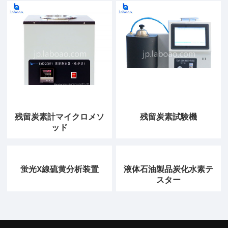
残留炭素計マイクロメソ
残留炭素試験機
ッド
蛍光X線硫黄分析装置
液体石油製品炭化水素テ
スター