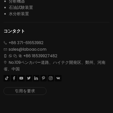
分析機器
石油試験装置
水分析装置
コンタクト
+86 371-61653992

sales@laboao.com

+86 18539927482




No.109ペンカバー道路、ハイテク開発区、鄭州、河南

省、中国








引用を要求