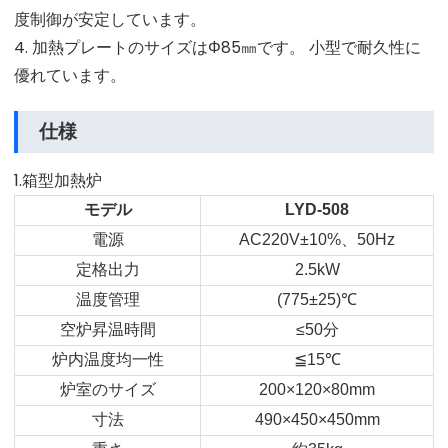
度制御が安定しています。
4. 加熱プレートのサイズはΦ85㎜です。 小型で耐久性に
優れています。
仕様
1.箱型加熱炉
モデル
LYD-508
電源
AC220V±10%
、
50Hz
定格出力
2.5kW
温度管理
(775±25)
℃
空炉昇温時間
≤50
分
炉内温度均一性
≦
15
℃
炉室のサイズ
200×120×80mm
寸法
490×450×450mm