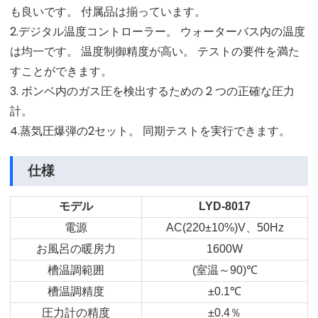
も良いです。 付属品は揃っています。
2.デジタル温度コントローラー。 ウォーターバス内の温度
は均一です。 温度制御精度が高い。 テストの要件を満た
すことができます。
3. ボンベ内のガス圧を検出するための 2 つの正確な圧力
計。
4.蒸気圧爆弾の2セット。 同期テストを実行できます。
仕様
モデル
LYD-8017
電源
AC(220±10%)V
、
50Hz
お風呂の暖房力
1600W
槽温調範囲
(
室温～
90)
℃
槽温調精度
±0.1
℃
圧力計の精度
±0.4
％