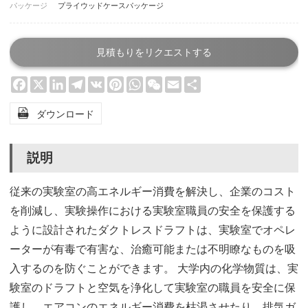
パッケージ
プライウッドケースパッケージ
見積もりをリクエストする
Facebook
X
LinkedIn
Telegram
VK
Pinterest
WhatsApp
WeChat
Email
Share

ダウンロード
説明
従来の実験室の高エネルギー消費を解決し、企業のコスト
を削減し、実験操作における実験室職員の安全を保護する
ように設計されたダクトレスドラフトは、実験室でオペレ
ーターが有毒で有害な、治癒可能または不明瞭なものを吸
入するのを防ぐことができます。 大学内の化学物質は、実
験室のドラフトと空気を浄化して実験室の職員を安全に保
護し、エアコンのエネルギー消費を枯渇させたり、排気ガ