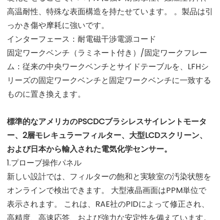
高温耐性、特殊な表面構造を持たせています。 。製品は引
っかき傷や摩耗に強いです。
インターフェース：耐電磁干渉電源コード
固定ワークベンチ（ラミネート付き）/固定ワークフレー
ム：従来の中央ワークベンチとサイドテーブルを、LFHシ
リーズの固定ワークベンチと固定ワークベンチに一致する
ものに置き換えます。
標準的なアメリカのPSCDCブラシレスサイレントモータ
ー、2層モレキュラーフィルター、大型LCDスクリーン、
および日本から輸入された電気化学センサー。
1.プローブ操作パネル
新しい設計では、フィルターの飽和と実験室の汚染状態を
オンラインで検出できます。 大型液晶画面はPPM単位で
表示されます。 これは、RAE社のPIDによって修正され、
高精度、高速応答、および強力な安定性を備えています。