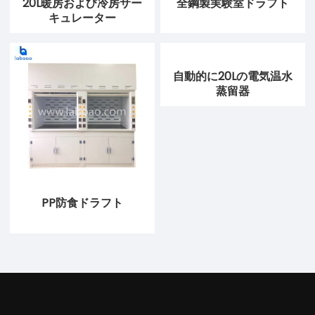
20L暖房および冷房サー
全鋼製実験室ドラフト
キュレーター
自動的に20Lの電気温水
蒸留器
PP防食ドラフト