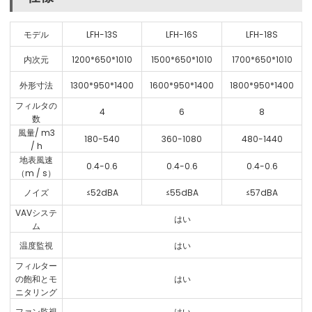
モデル
LFH-13S
LFH-16S
LFH-18S
内次元
1200*650*1010
1500*650*1010
1700*650*1010
外形寸法
1300*950*1400
1600*950*1400
1800*950*1400
フィルタの
4
6
8
数
風量/ m3
180-540
360-1080
480-1440
/ h
地表風速
0.4-0.6
0.4-0.6
0.4-0.6
（m / s）
ノイズ
≤52dBA
≤55dBA
≤57dBA
VAVシステ
はい
ム
温度監視
はい
フィルター
の飽和とモ
はい
ニタリング
ファン監視
はい