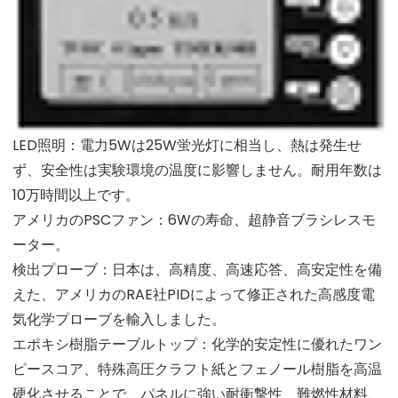
LED照明：電力5Wは25W蛍光灯に相当し、熱は発生せ
ず、安全性は実験環境の温度に影響しません。耐用年数は
10万時間以上です。
アメリカのPSCファン：6Wの寿命、超静音ブラシレスモ
ーター。
検出プローブ：日本は、高精度、高速応答、高安定性を備
えた、アメリカのRAE社PIDによって修正された高感度電
気化学プローブを輸入しました。
エポキシ樹脂テーブルトップ：化学的安定性に優れたワン
ピースコア、特殊高圧クラフト紙とフェノール樹脂を高温
硬化させることで、パネルに強い耐衝撃性、難燃性材料、