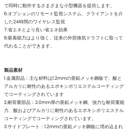
で同時に動作するさまざまな小型機器を提供します。
6.オプションのリモート監視システム、クライアントを介
した24時間のワイヤレス監視
7.省エネとより良い省エネ効果
8.吸着能力はより強く、従来の外部換気ドラフトに取って
代わることができます。
製品素材
1.金属部品：主な材料は1.2mmの亜鉛メッキ鋼板で、酸と
アルカリに耐性のあるエポキシポリエステルコーティング
でコーティングされています
2.耐荷重部品：2.0mm厚の亜鉛メッキ鋼、強力な耐荷重能
力、酸およびアルカリに耐性のあるエポキシポリエステル
コーティングでコーティングされています。
3.サイドプレート：1.2mmの亜鉛メッキ鋼板に埋め込まれ