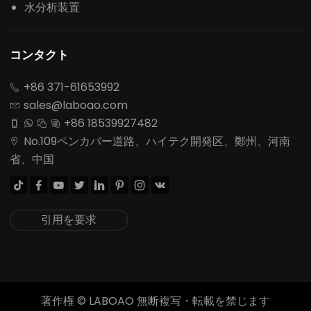
水分析装置
コンタクト
+86 371-61653992

sales@laboao.com

+86 18539927482




No.109ペンカバー道路、ハイテク開発区、鄭州、河南

省、中国








引用を要求
著作権 ©
LABOAO 無断複写・転載を禁じます