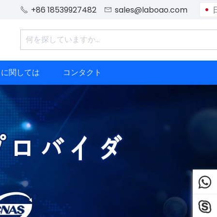
+86 18539927482
sales@laboao.com


ちに関しては
コンタクト

