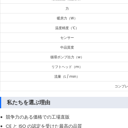
力
暖房力（W）
温度精度（℃）
センサー
中品質度
循環ポンプ出力（w）
リフトヘッド（m）
流量（L / min）
コンプレ
私たちを選ぶ理由
競争力のある価格での工場直販
CE と ISO の認定を受けた最高の品質