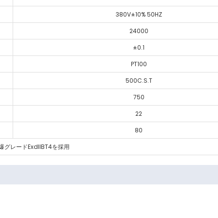
380V±10% 50HZ
24000
±0.1
PT100
500C.S.T
750
22
80
ードExdIIBT4を採用