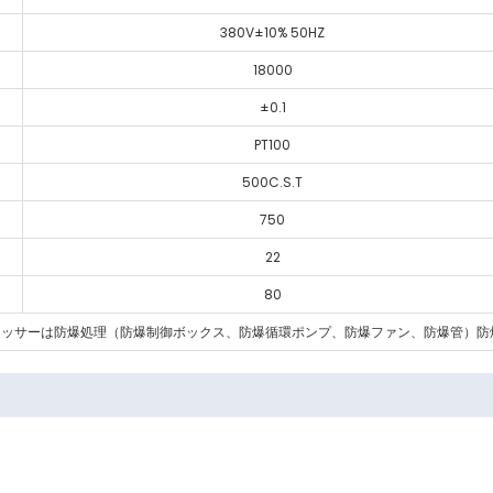
380V±10% 50HZ
18000
±0.1
PT100
500C.S.T
750
22
80
ッサーは防爆処理（防爆制御ボックス、防爆循環ポンプ、防爆ファン、防爆管）防爆グレ