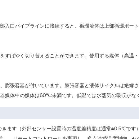
部入口パイプラインに接続すると、循環流体は上部循環ポート
をすばやく切り替えることができます。使用する媒体（高温・
、膨張容器が付いています。膨張容器と液体サイクルは絶縁さ
器媒体中の媒体は60°C未満です。低温では水蒸気の吸収がな
できます（外部センサー設置時の温度差精度は通常±0.5℃です
を搭載し、リモートコントロールを実現し、多点連続温度制御、