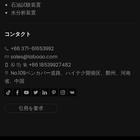
石油試験装置
水分析装置
コンタクト
+86 371-61653992

sales@laboao.com

+86 18539927482




No.109ペンカバー道路、ハイテク開発区、鄭州、河南

省、中国








引用を要求