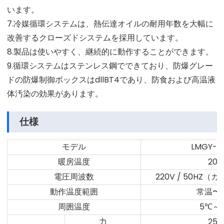
います。
7.冷媒循環システムは、熱伝達オイルの耐用年数を大幅に
改善するクローズドシステムを採用しています。
8.製品は使いやすく、継続的に動作することができます。
9.循環システムはステンレス鋼でできており、防爆グレー
ドの防爆制御ボックスはdllBT4であり、防食および高温液
体汚染の効果があります。
仕様
モデル
LMGY-10
暖房温度
20
電圧周波数
220V / 50HZ
動作温度範囲
常温〜2
周囲温度
5℃～
力
25