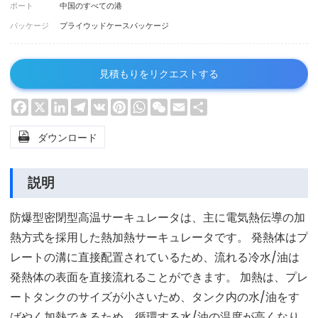
ポート
中国のすべての港
パッケージ
プライウッドケースパッケージ
見積もりをリクエストする
Facebook
X
LinkedIn
Telegram
VK
Pinterest
WhatsApp
WeChat
Email
Share

ダウンロード
説明
防爆型密閉型高温サーキュレータは、主に電気熱伝導の加
熱方式を採用した熱加熱サーキュレータです。 発熱体はプ
レートの溝に直接配置されているため、流れる冷水/油は
発熱体の表面を直接流れることができます。 加熱は、プレ
ートタンクのサイズが小さいため、タンク内の水/油をす
ばやく加熱できるため、循環する水/油の温度が高くなり