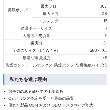
最大フロー
30L/
循環ポンプ
最大圧力
2.8b
インデンター
15
循環ポートサイズ
1/2
入浴液の充填量
10
暖房力
3K
全体のサイズ（L * W * H）
580× 46
最適な環境湿度
≤6
防爆コントロールボックス; 防爆ポンプ; 防爆接続パイプ; 防爆
私たちを選ぶ理由
競争力のある価格での工場直販
CE と ISO の認定を受けた最高の品質
優れた製品 OEM および ODM カスタマイズ能力