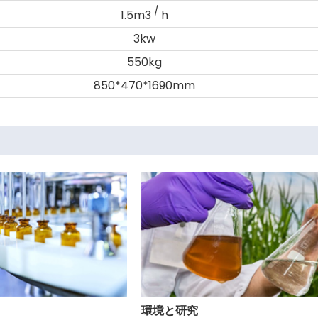
/
1.5m3
h
3kw
550kg
850*470*1690mm
環境と研究