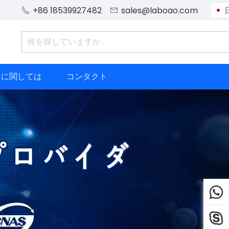
+86 18539927482
sales@laboao.com


ちに関しては
コンタクト

