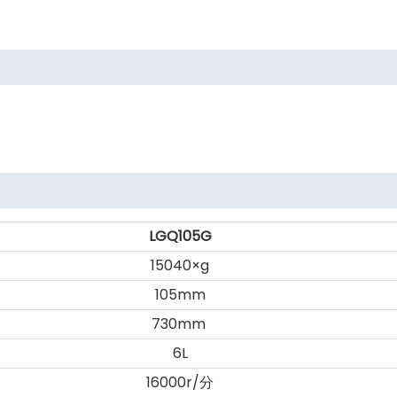
LGQ105G
15040×g
105mm
730mm
6L
16000r/分