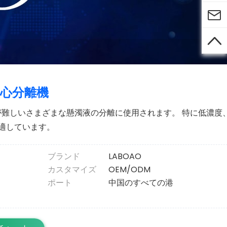


遠心分離機
離が難しいさまざまな懸濁液の分離に使用されます。 特に低濃度
適しています。
ブランド
LABOAO
カスタマイズ
OEM/ODM
ポート
中国のすべての港