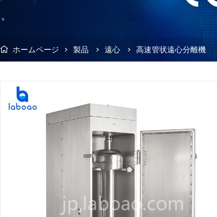
ホームページ
>
製品
>
遠心
>
高速管状遠心分離機
