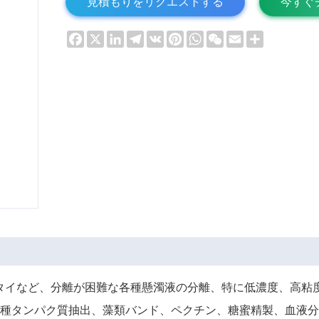
見積もりをリクエストする
今すぐ
Facebook
X
LinkedIn
Telegram
VK
Pinterest
WhatsApp
WeChat
Email
Share
ビタイなど、分離が困難な各種懸濁液の分離、特に低濃度、高粘
種タンパク質抽出、藻類バンド、ペクチン、糖蜜精製、血液分