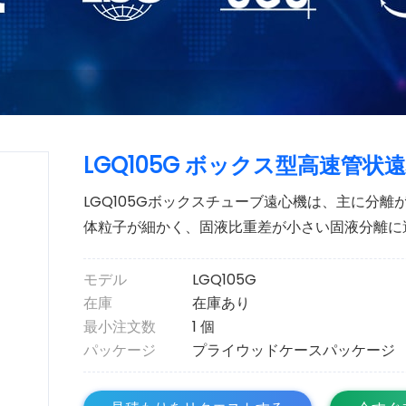
LGQ105G ボックス型高速管状
LGQ105Gボックスチューブ遠心機は、主に分
体粒子が細かく、固液比重差が小さい固液分離に
モデル
LGQ105G
在庫
在庫あり
最小注文数
1 個
パッケージ
プライウッドケースパッケージ