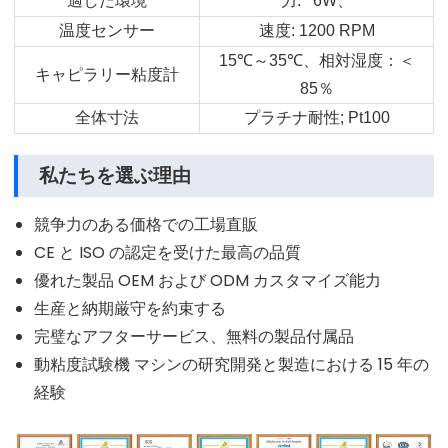
適した環境
力
: 6W
、
温度センサー
速度
: 1200 RPM
15
℃
～
35
℃
、相対湿度：＜
キャピラリー粘度計
85
％
全体寸法
プラチナ耐性
; Pt100
私たちを選ぶ理由
競争力のある価格での工場直販
CE と ISO の認定を受けた最高の品質
優れた製品 OEM および ODM カスタマイズ能力
生産と納期厳守を約束する
完璧なアフターサービス、無料の製品付属品
動粘度試験機 マシンの研究開発と製造における 15 年の
経験