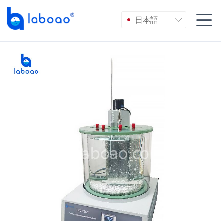

日本語
