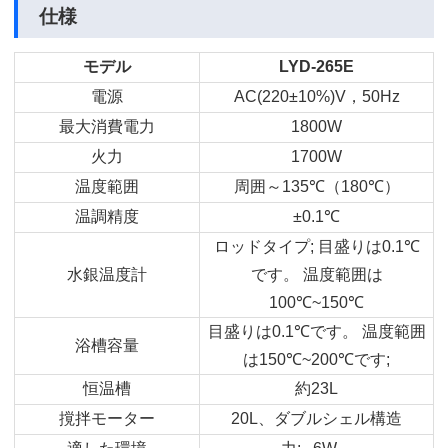
仕様
モデル
LYD-265E
電源
AC(220±10%)V
，
50Hz
最大消費電力
1800W
火力
1700W
温度範囲
周囲～
135
℃
（
180
℃
）
温調精度
±0.1
℃
ロッドタイプ
;
目盛りは
0.1
℃
水銀温度計
です。
温度範囲は
100
℃
~150
℃
目盛りは
0.1
℃
です。
温度範囲
浴槽容量
は
150
℃
~200
℃
です
;
恒温槽
約
23L
撹拌モーター
20L
、ダブルシェル構造