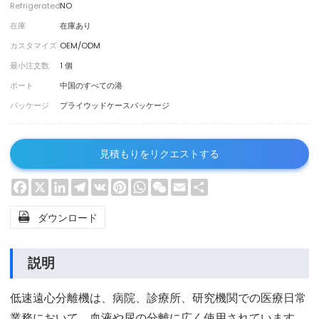
Refrigerated
NO
在庫
在庫あり
カスタマイズ
OEM/ODM
最小注文数
1 個
ポート
中国のすべての港
パッケージ
プライウッドケースパッケージ
見積もりをリクエストする
Facebook
X
LinkedIn
Telegram
VK
Pinterest
WhatsApp
WeChat
Email
Share

ダウンロード
説明
低速遠心分離機は、病院、診療所、研究機関での医療日常
業務において、血液や尿の分離に広く使用されています。