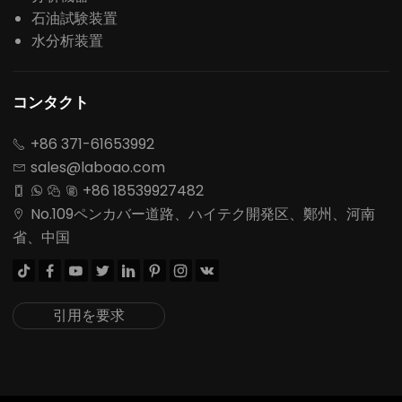
石油試験装置
水分析装置
コンタクト
+86 371-61653992

sales@laboao.com

+86 18539927482




No.109ペンカバー道路、ハイテク開発区、鄭州、河南

省、中国








引用を要求