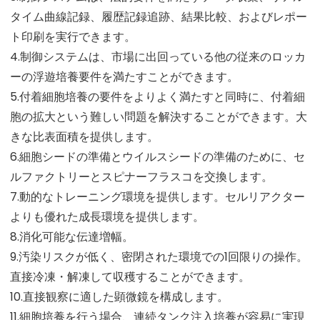
タイム曲線記録、履歴記録追跡、結果比較、およびレポー
ト印刷を実行できます。
4.制御システムは、市場に出回っている他の従来のロッカ
ーの浮遊培養要件を満たすことができます。
5.付着細胞培養の要件をよりよく満たすと同時に、付着細
胞の拡大という難しい問題を解決することができます。大
きな比表面積を提供します。
6.細胞シードの準備とウイルスシードの準備のために、セ
ルファクトリーとスピナーフラスコを交換します。
7.動的なトレーニング環境を提供します。セルリアクター
よりも優れた成長環境を提供します。
8.消化可能な伝達増幅。
9.汚染リスクが低く、密閉された環境での1回限りの操作。
直接冷凍・解凍して収穫することができます。
10.直接観察に適した顕微鏡を構成します。
11.細胞培養を行う場合、連続タンク注入培養が容易に実現