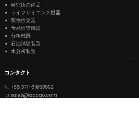
研究所の備品
ライフサイエンス機器
薬物検査器
食品検査機器
分析機器
石油試験装置
水分析装置
コンタクト
+86 371-61653992

sales@laboao.com

+86 18539927482




No.109ペンカバー道路、ハイテク開発区、鄭州、河南

省、中国







