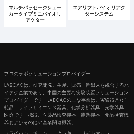
マルチパッセージシェー
エアリフトバイオリアク
カータイプミニバイオリ
ターシステム
アクター
プロのラボソリューションプロバイダー
LABOAOは、研究開発、生産、販売、輸出入を統合するハ
イテク企業であり、中国の主要な実験装置ソリューション
プロバイダーです。LABOAOの主な事業は、実験器具/消
耗品、ライフサイエンス器具、化学分析器具、光学器具、
医療です。機器、医薬品検査機器、農業機器、食品検査機
器およびその他の産業関連機器。
プライバシーポリシー
-
クッキー
-
サイトマップ