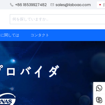
+86 18539927482
sales@laboao.com


ちに関しては
コンタクト

