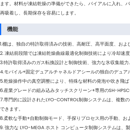
ます。材料が凍結乾燥の準備ができたら、バイアルに入れ、バ
再吸着し、長期保存を容易にします。
機能
1.棚は、独自の特許取得済みの技術、高耐圧、高平面度、お
2. 凍結前段階では凍結乾燥曲線最適化制御技術により冷却
3.特許取得済みのガス転換設計と制御技術、強力な氷収集能
4.モバイル+固定デュアルチャネルドアシールの独自のデュ
5.乾燥操作中の真空調整により、特殊な材料の発泡や吹き飛
6.産業グレードの組み込みタッチスクリーン+専用のSH-HP
7.専門的に設計されたLYO-CONTROL制御システムは
できます。
8.柔軟な手動+自動制御モード、手探りプロセス用の手動、お
9. 強力な LYO-MEGA ホスト コンピュータ制御シス