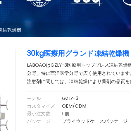
凍結乾燥機
30kg医療用グランド凍結乾燥機
LABOAOはGZLY-3医療用トッププレス凍結
分野、特に西洋医学分野で広く使用されています
注射剤に関しては、凍結乾燥により薬剤の品質を
モデル
GZLY-3
カスタマイズ
OEM/ODM
最小注文数
1 個
パッケージ
プライウッドケースパッケージ