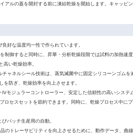
イアルの蓋を開封する前に凍結乾燥を開始します。キャッピン
よび良好な温度均一性で作られています。
速度を制御すると同時に、昇華・分析乾燥段階では試料の加熱速
力と高い乾燥効率。
アルチャネルシール技術は、蒸気滅菌中に固定シリコーンゴムを
ばしを防ぎ、乾燥効率を向上させます。
SC-IVモジュラーコントローラー、安定した信頼性の高いシス
、複数のプロセスセットを節約できます。同時に、乾燥プロセス中
よびバッチ生産用の自動。
テムは、製品のトレーサビリティを向上させるために、動作データ、