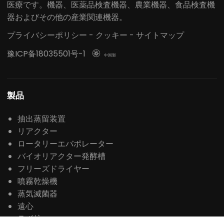
医療です。機器、医薬品検査機器、農業機器、食品検査機
器およびその他の産業関連機器。
プライバシーポリシー
-
クッキー
-
サイトマップ
豫ICP备18035501号-1

中国製
製品
抽出蒸留装置
リアクター
ロータリーエバポレーター
バイオリアクター発酵槽
フリーズドライヤー
噴霧乾燥機
蒸気滅菌器
遠心
ラボ炉