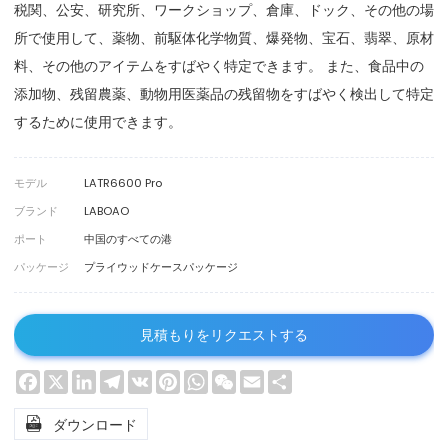
税関、公安、研究所、ワークショップ、倉庫、ドック、その他の場
所で使用して、薬物、前駆体化学物質、爆発物、宝石、翡翠、原材
料、その他のアイテムをすばやく特定できます。 また、食品中の
添加物、残留農薬、動物用医薬品の残留物をすばやく検出して特定
するために使用できます。
モデル
LATR6600 Pro
ブランド
LABOAO
ポート
中国のすべての港
パッケージ
プライウッドケースパッケージ
見積もりをリクエストする
Facebook
X
LinkedIn
Telegram
VK
Pinterest
WhatsApp
WeChat
Email
Share

ダウンロード