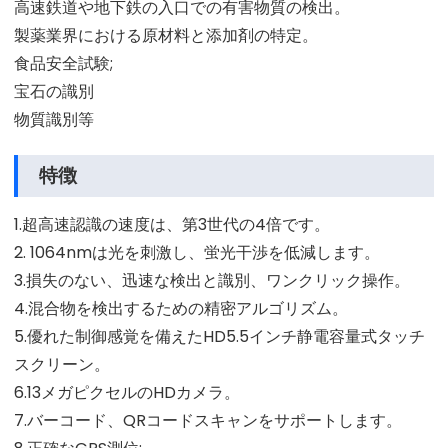
高速鉄道や地下鉄の入口での有害物質の検出。
製薬業界における原材料と添加剤の特定。
食品安全試験;
宝石の識別
物質識別等
特徴
1.超高速認識の速度は、第3世代の4倍です。
2. 1064nmは光を刺激し、蛍光干渉を低減します。
3.損失のない、迅速な検出と識別、ワンクリック操作。
4.混合物を検出するための精密アルゴリズム。
5.優れた制御感覚を備えたHD5.5インチ静電容量式タッチ
スクリーン。
6.13メガピクセルのHDカメラ。
7.バーコード、QRコードスキャンをサポートします。