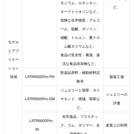
モニウム、ロキシキン、
ど。
オークトゥオジンなど。
危険な化学物質：アルコ
ール、硫酸、ガソリン、
硝酸、トルエン、重クロ
モデル
ム酸カリウムなど。
とアプ
食品の安全性：農薬、違
リケー
法な食品添加物など。
ション
医薬品原料
・
補助材料試
領域
LATR6600Pro-PH
製薬工場
験
等
ジュエリーと翡翠：ダイ
ジュエリーの
LATR6600Pro-GM
ヤモンド、瑪瑙、翡翠な
評価
ど。
化学薬品、プラスチッ
LATR6600Pro-
ク、ゴム、ポリマー、合
産業上の利用
IN