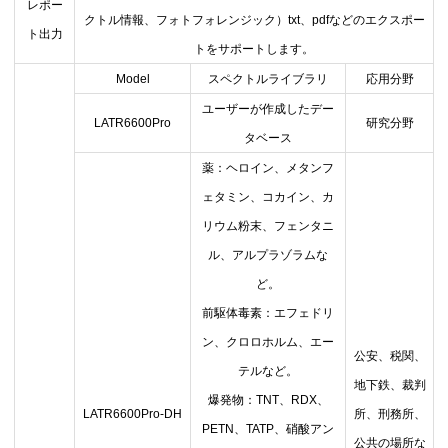
レポー
クトル情報、フォトフォレンジック）
txt
、
pdf
などのエクスポー
ト出力
トをサポートします。
Model
スペクトルライブラリ
応用分野
ユーザーが作成したデー
LATR6600Pro
研究分野
タベース
薬：ヘロイン、メタンフ
ェタミン、コカイン、カ
リウム粉末、フェンタニ
ル、アルプラゾラムな
ど。
前駆体毒素：エフェドリ
ン、クロロホルム、エー
公安、税関、
テルなど。
地下鉄、裁判
爆発物：
TNT
、
RDX
、
LATR6600Pro-DH
所、刑務所、
PETN
、
TATP
、硝酸アン
公共の場所な