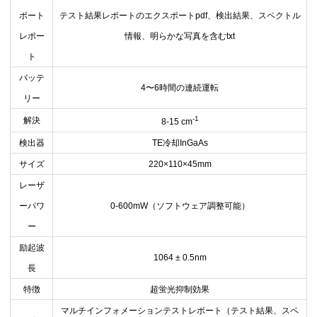
ポート
テスト結果レポートのエクスポート
pdf
、検出結果、スペクトル
レポー
情報、明らかな写真を含む
txt
ト
バッテ
4
〜
6
時間の連続運転
リー
-1
解決
8-15 cm
検出器
TE
冷却
InGaAs
サイズ
220×110×45mm
レーザ
ーパワ
0-600mW
（ソフトウェア調整可能）
ー
励起波
1064 ± 0.5nm
長
特徴
超蛍光抑制効果
マルチインフォメーションテストレポート（テスト結果、スペ