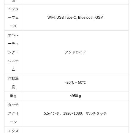
囲
インタ
ーフェ
WIFI, USB Type-C, Bluetooth, GSM
ース
オペレ
ーティ
ング
・
アンドロイド
システ
ム
作動温
-20
℃
– 50
℃
度
重さ
<950 g
タッチ
スクリ
5.5
インチ、
1920×1080
、マルチタッチ
ーン
エクス