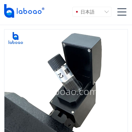

日本語
