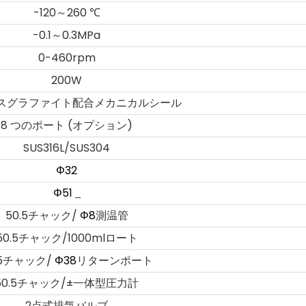
-120～260
℃
-0.1～0.3MPa
0-460rpm
200W
スグラファイト配合メカニカルシール
8 つのポート (オプション)
SUS316L/SUS304
Φ32
Φ51
_
50.5チャック/
Φ8
測温管
50.5チャック/1000mlロート
.5チャック/
Φ38
リターンポート
50.5チャック/±一体型圧力計
2点式排気バルブ