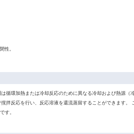
閉性。
層は循環加熱または冷却反応のために異なる冷却および熱源（
で撹拌反応を行い、反応溶液を還流蒸留することができます。 
です。