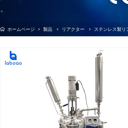
ホームページ
>
製品
>
リアクター
>
ステンレス製リ
