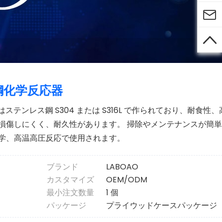


鋼化学反応器
はステンレス鋼 S304 または S316L で作られており、耐食性
損傷しにくく、耐久性があります。 掃除やメンテナンスが簡単
学、高温高圧反応で使用されます。
ブランド
LABOAO
カスタマイズ
OEM/ODM
最小注文数量
1 個
パッケージ
プライウッドケースパッケージ