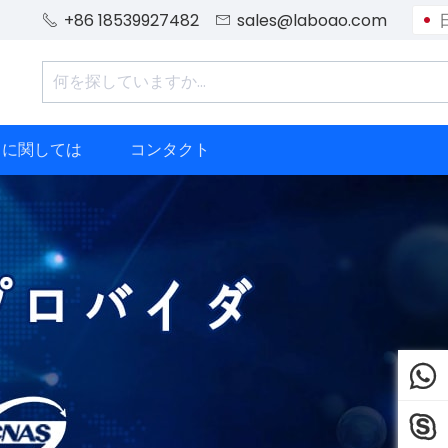
+86 18539927482
sales@laboao.com


ちに関しては
コンタクト

