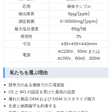
応用
液体サンプル
検出限界
5pg/(ppb)
測定範囲
0-10000mg/(ppm)
最大塩分濃度
85g/1個
再現性
3%
寸法
430×455×440mm
AC220V、50Hz または
電源
AC110V、60HZ、200W
私たちを選ぶ理由
競争力のある価格での工場直販
CE と ISO の認定を受けた最高の品質
優れた製品 OEM および ODM カスタマイズ能力
生産と納期厳守を約束する