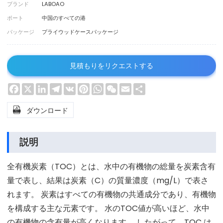
ブランド
LABOAO
ポート
中国のすべての港
パッケージ
プライウッドケースパッケージ
見積もりをリクエストする
Facebook
X
LinkedIn
Telegram
VK
Pinterest
WhatsApp
WeChat
Email
Share

ダウンロード
説明
全有機炭素（TOC）とは、水中の有機物の総量を炭素含有
量で表し、結果は炭素（C）の質量濃度（mg/L）で表さ
れます。 炭素はすべての有機物の共通成分であり、有機物
を構成する主な元素です。 水のTOC値が高いほど、水中
の有機物の含有量が高くなります。 したがって、TOC は