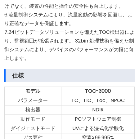
けでなく、装置の性能と操作の安全性も向上します。
6.流量制御システムにより、流量変動の影響を回避し、よ
り正確なデータを保証します。
7.24ビットデータソリューションを備えたTOC検出器によ
り、監視範囲が拡張されます。 32bin 処理技術を備えた制
御システムにより、デバイスのパフォーマンスが大幅に向
上します。
仕様
モデル
TOC-3000
パラメーター
TC、TIC、Toc、NPOC
検出器
NDIR
動作モード
PCソフトウェア制御
ダイジェストモード
UVによる湿式化学酸化
ガス要件
窒素≧99.995%