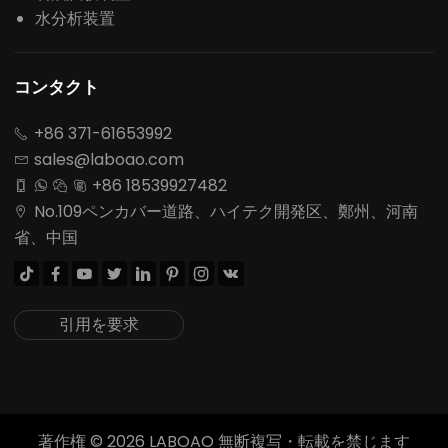
水分析装置
コンタクト
+86 371-61653992

sales@laboao.com

+86 18539927482




No.109ペンカバー道路、ハイテク開発区、鄭州、河南

省、中国








引用を要求
著作権 ©
2026
LABOAO 無断複写・転載を禁じます