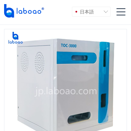

日本語
