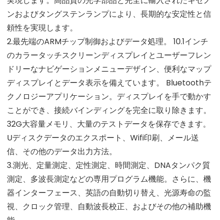
実現します。高品質の光学部品と完全に輸入されたキセノ
ンおよびタングステンランプにより、長期的な安定性と信
頼性を実現します。
2.最先端のARMチップ制御およびデータ処理。 10.1インチ
のカラータッチスクリーンディスプレイとユーザーフレン
ドリーなナビゲーションメニューデザイン、便利なマップ
ディスプレイとデータ表示を備えています。 Bluetoothテ
クノロジーアプリケーション。ディスプレイを手で動かす
ことができ、接続バインディングを完全に取り除きます。
32G大容量メモリ、大量のテストデータを保存できます。
Uディスクデータのエクスポート、Wifi印刷、メール送
信、その他のデータ出力方法。
3.測光、定量測定、定性測定、時間測定、DNAタンパク質
測定、多波長測定などの専用プログラム機能。さらに、機
器インターフェース、英語の自動切り替え、光源寿命の監
視、クロック管理、自動波長校正、およびその他の補助機