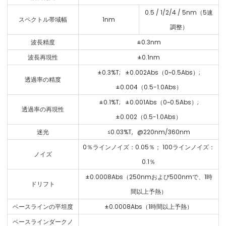
0.5 / 1/2/4 / 5nm（5速
スペクトル帯域幅
1nm
調整）
波長精度
±0.3nm
波長再現性
±0.1nm
±0.3%T; ±0.002Abs（0~0.5Abs）;
透過率の精度
±0.004（0.5-1.0Abs）
±0.1%T; ±0.001Abs（0~0.5Abs）;
透過率の再現性
±0.002（0.5-1.0Abs）
迷光
≤0.03%T, @220nm/360nm
0％ラインノイズ：0.05％； 100ラインノイズ：
ノイズ
0.1％
±0.0008Abs（250nmおよび500nmで、1時
ドリフト
間以上予熱）
ベースラインの平坦度
±0.0008Abs（1時間以上予熱）
ベースラインダークノ