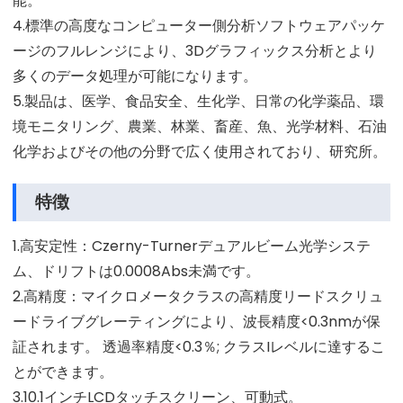
能。
4.標準の高度なコンピューター側分析ソフトウェアパッケ
ージのフルレンジにより、3Dグラフィックス分析とより
多くのデータ処理が可能になります。
5.製品は、医学、食品安全、生化学、日常の化学薬品、環
境モニタリング、農業、林業、畜産、魚、光学材料、石油
化学およびその他の分野で広く使用されており、研究所。
特徴
1.高安定性：Czerny-Turnerデュアルビーム光学システ
ム、ドリフトは0.0008Abs未満です。
2.高精度：マイクロメータクラスの高精度リードスクリュ
ードライブグレーティングにより、波長精度<0.3nmが保
証されます。 透過率精度<0.3％; クラスIレベルに達するこ
とができます。
3.10.1インチLCDタッチスクリーン、可動式。