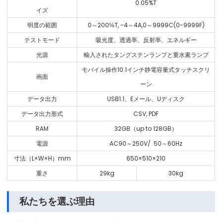
0.05%T
イズ
明度の範囲
0～200℅T, -4～4A,0～9999C(0-9999F)
テストモード
吸光度、透過率、反射率、エネルギー
光源
輸入されたタングステンランプと重水素ランプ
モバイル操作10.1インチ静電容量式タッチスクリ
画面
ーン
データ出力
USB1.1、Eメール、Uディスク
データ出力形式
CSV, PDF
RAM
32GB（up to 128GB）
電源
AC90～250V/ 50～60Hz
寸法（L×W×H）mm
650×510×210
重さ
29kg
30kg
私たちを選ぶ理由