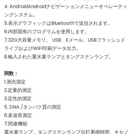
4. AndroidAndroidナビゲーションメニューオペレーティ
ングシステム。
5.表示グラフィックはBluetoothで送信されます。
6.内部固有のプログラムを使用します。
7.32G大容量メモリ。 USB、Eメール、USBフラッシュド
ライブおよびWIFI印刷データ出力。
8.輸入された重水素ランプとタングステンランプ。
関数：
1.測光測定
2.定量的測定
3.定性的測定
5. DNA /タンパク質の測定
6.多波長測定
7.関連機能
重水素ランプ、タングステンランプ点灯累積時間、キセノ