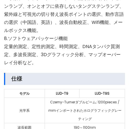
ンランプ、オンとオフに依存しないタングステンランプ、
紫外線と可視光の切り替え波長ポイントの選択、動作言語
の選択（中国語、英語）、波長自動校正、Wifi機能、メー
ルボックス機能。
8.ソフトウェアパッケージ機能
定量的測定、定性的測定、時間測定、DNAタンパク質測
定、多波長測定、3Dグラフィック分析、マップオーバー
レイ分析など。
仕様
モデル
LUD-T9
LUD-T9S
Czerny-Turnerダブルビーム; 1200pieces /
光学系
mmインポートされたホログラフィックグレー
ティング
波長範囲
190～1100nm