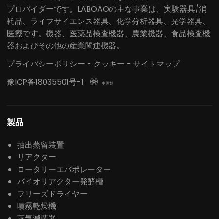
プロバイダーです。LABOAOの主な事業は、実験器具/消
耗品、ライフサイエンス器具、化学分析器具、光学器具、
医療です。機器、医薬品検査機器、農業機器、食品検査機
器およびその他の産業関連機器。
プライバシーポリシー
-
クッキー
-
サイトマップ
豫ICP备18035501号-1

中国製
製品
抽出蒸留装置
リアクター
ロータリーエバポレーター
バイオリアクター発酵槽
フリーズドライヤー
噴霧乾燥機
蒸気滅菌器