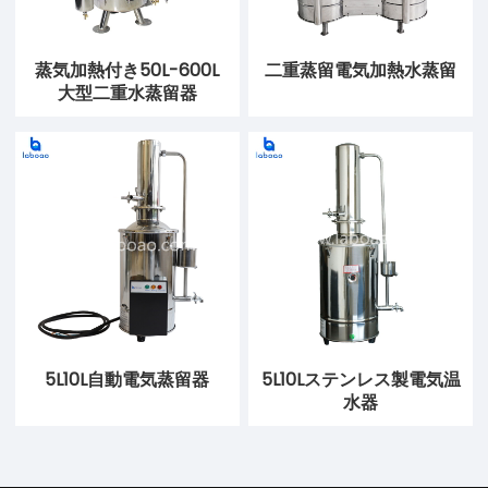
蒸気加熱付き50L-600L
二重蒸留電気加熱水蒸留
大型二重水蒸留器
5L10L自動電気蒸留器
5L10Lステンレス製電気温
水器