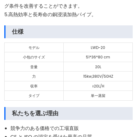
グ条件を改善することができます。
5.高熱効率と長寿命の銅浸漬加熱パイプ。
仕様
モデル
LWD-20
小包のサイズ
51*36*80 cm
音量
20L
力
15kw,380V/50HZ
収率
≥20L/H
タイプ
単一蒸留
私たちを選ぶ理由
競争力のある価格での工場直販
CE と ISO の認定を受けた最高の品質