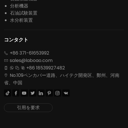
分析機器
石油試験装置
水分析装置
コンタクト
+86 371-61653992

sales@laboao.com

+86 18539927482




No.109ペンカバー道路、ハイテク開発区、鄭州、河南

省、中国








引用を要求