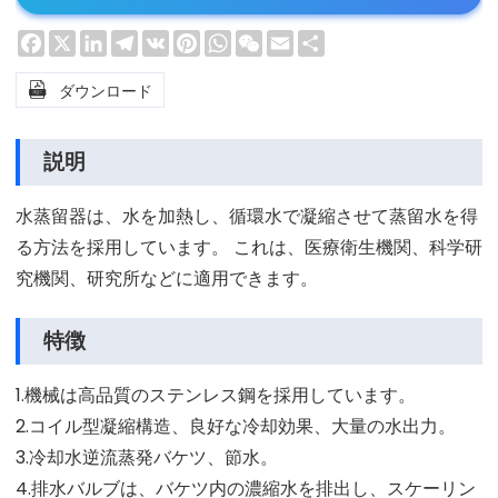
Facebook
X
LinkedIn
Telegram
VK
Pinterest
WhatsApp
WeChat
Email
Share

ダウンロード
説明
水蒸留器は、水を加熱し、循環水で凝縮させて蒸留水を得
る方法を採用しています。 これは、医療衛生機関、科学研
究機関、研究所などに適用できます。
特徴
1.機械は高品質のステンレス鋼を採用しています。
2.コイル型凝縮構造、良好な冷却効果、大量の水出力。
3.冷却水逆流蒸発バケツ、節水。
4.排水バルブは、バケツ内の濃縮水を排出し、スケーリン