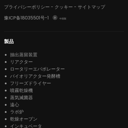
プライバシーポリシー
-
クッキー
-
サイトマップ
豫ICP备18035501号-1

中国製
製品
抽出蒸留装置
リアクター
ロータリーエバポレーター
バイオリアクター発酵槽
フリーズドライヤー
噴霧乾燥機
蒸気滅菌器
遠心
ラボ炉
乾燥オーブン
インキュベータ