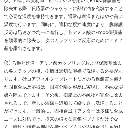
(2)
正確な温度制御 ピペリジンを用いてFmoc保護基を
除去する際、反応器のジャケットに熱媒油を充填すること
で必要な温度を維持できます。通常は室温またはやや高い
温度で行います。同時に、適切な撹拌速度により、脱保護
反応は迅速かつ均一に進行し、各アミノ酸のFmoc保護基
を効果的に除去し、次のカップリング反応のためにアミノ
基を露出させます。
(3)
ろ過と洗浄 アミノ酸カップリングおよび保護基除去
の各ステップの後、樹脂は適切な溶媒で洗浄する必要があ
ります。砂コアフィルタープレートなどのろ過装置を備え
た固相合成反応器は、固液分離を容易に実現し、不純な溶
媒を除去できます。その後、樹脂上の不純物が完全に除去
されるまで、新しい溶媒を追加して繰り返し洗浄すること
ができます。一般的に、固相合成リアクターは多様な合成
ニーズに対応でき、従来の様々な直鎖ペプチドだけでな
く、特殊な構造や機能を持つペプチドの固相合成にも適し