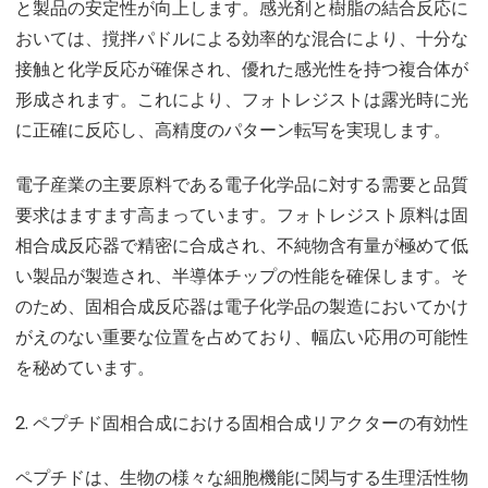
と製品の安定性が向上します。感光剤と樹脂の結合反応に
おいては、撹拌パドルによる効率的な混合により、十分な
接触と化学反応が確保され、優れた感光性を持つ複合体が
形成されます。これにより、フォトレジストは露光時に光
に正確に反応し、高精度のパターン転写を実現します。
電子産業の主要原料である電子化学品に対する需要と品質
要求はますます高まっています。フォトレジスト原料は固
相合成反応器で精密に合成され、不純物含有量が極めて低
い製品が製造され、半導体チップの性能を確保します。そ
のため、固相合成反応器は電子化学品の製造においてかけ
がえのない重要な位置を占めており、幅広い応用の可能性
を秘めています。
2. ペプチド固相合成における固相合成リアクターの有効性
ペプチドは、生物の様々な細胞機能に関与する生理活性物