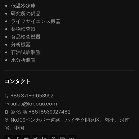
低温冷凍庫
研究所の備品
ライフサイエンス機器
薬物検査器
食品検査機器
分析機器
石油試験装置
水分析装置
コンタクト
+86 371-61653992

sales@laboao.com

+86 18539927482




No.109ペンカバー道路、ハイテク開発区、鄭州、河南

省、中国