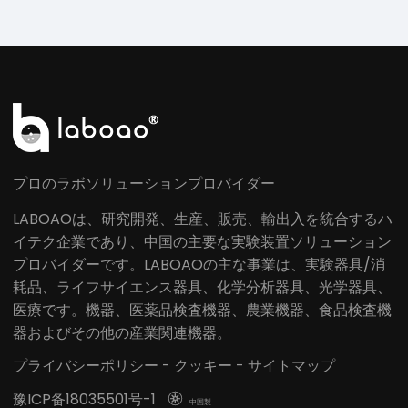
プロのラボソリューションプロバイダー
LABOAOは、研究開発、生産、販売、輸出入を統合するハ
イテク企業であり、中国の主要な実験装置ソリューション
プロバイダーです。LABOAOの主な事業は、実験器具/消
耗品、ライフサイエンス器具、化学分析器具、光学器具、
医療です。機器、医薬品検査機器、農業機器、食品検査機
器およびその他の産業関連機器。
プライバシーポリシー
-
クッキー
-
サイトマップ
豫ICP备18035501号-1

中国製