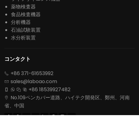
薬物検査器
食品検査機器
分析機器
石油試験装置
水分析装置
コンタクト
+86 371-61653992

sales@laboao.com

+86 18539927482




No.109ペンカバー道路、ハイテク開発区、鄭州、河南

省、中国








引用を要求