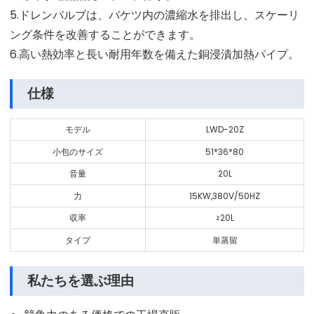
5.ドレンバルブは、バケツ内の濃縮水を排出し、スケーリ
ング条件を改善することができます。
6.高い熱効率と長い耐用年数を備えた銅浸漬加熱パイプ。
仕様
モデル
LWD-20Z
小包のサイズ
51*36*80
音量
20L
力
15KW,380V/50HZ
収率
≥20L
タイプ
単蒸留
私たちを選ぶ理由